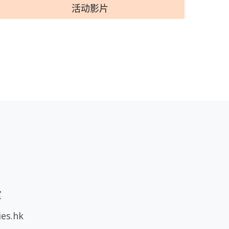
活动影片
室
ies.hk