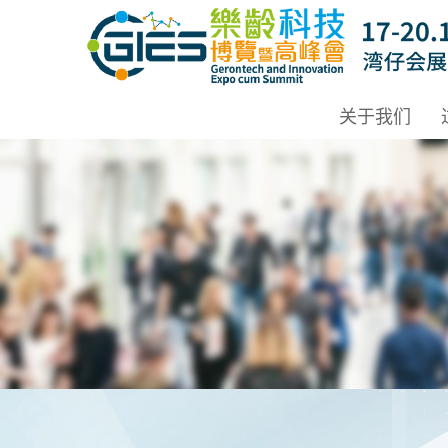
Date: Expo: 20-23 Nov 2025, Venue: Hall 1A-C, HKCEC
关于我们