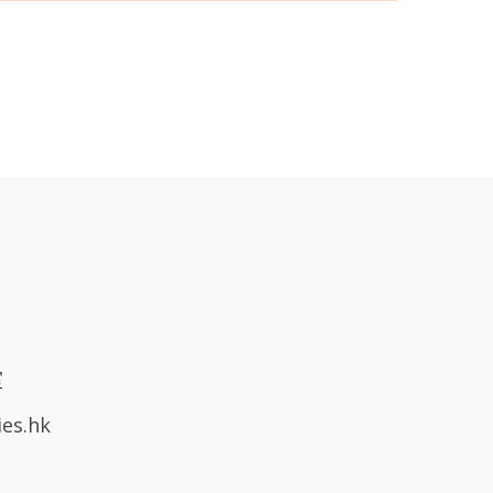
室
ies.hk