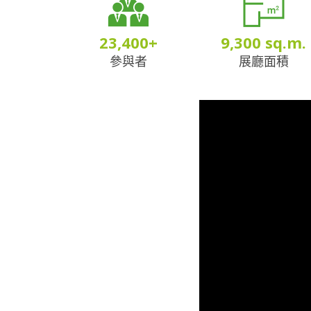
23,400
+
9,300
sq.m.
參與者
展廳面積