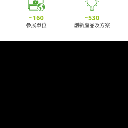
~
160
~
530
參展單位
創新產品及方案