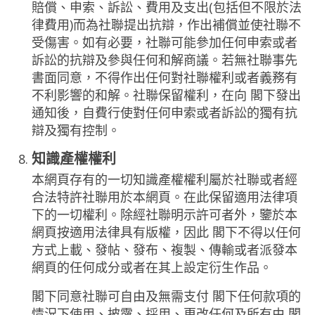
賠償、申索、訴訟、費用及支出(包括但不限於法
律費用)而為社聯提出抗辯，作出補償並使社聯不
受傷害。如有必要，社聯可能參加任何申索或者
訴訟的抗辯及參與任何和解商議。若無社聯事先
書面同意，不得作出任何對社聯權利或者義務有
不利影響的和解。社聯保留權利，在向 閣下發出
通知後，自費行使對任何申索或者訴訟的獨有抗
辯及獨有控制。
知識產權權利
本網頁存有的一切知識產權權利屬於社聯或者經
合法特許社聯用於本網頁。在此保留適用法律項
下的一切權利。除經社聯明示許可者外，鑒於本
網頁按適用法律具有版權，因此 閣下不得以任何
方式上載、發帖、發布、複製、傳輸或者派發本
網頁的任何成分或者在其上設定衍生作品。
閣下同意社聯可自由及無需支付 閣下任何款項的
情況下使用、披露、採用、更改任何及所有由 閣