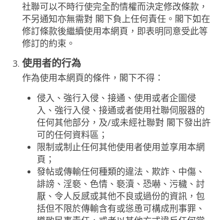
社聯可以不時行使完全酌情權而決定修改條款，
不另通知亦無需對 閣下負上任何責任。閣下如在
修訂條款後繼續使用本網頁，即表明同意受此等
修訂的約束。
使用者的行為
作為使用本網頁的條件，閣下不得：
侵入、強行入侵、接通、使用或者企圖侵
入、強行入侵、接通或者使用社聯伺服器的
任何其他部分，及/或未經社聯對 閣下發出許
可的任何資料區；
限制或制止任何其他使用者使用並享用本網
頁；
發帖或傳輸任何種類的違法、欺詐、中傷、
誹謗、淫褻、色情、褻瀆、恐嚇、污穢、討
厭、令人反感或其他不良或過份的資訊，包
括但不限於傳輸含有或慫恿可構成刑事罪、